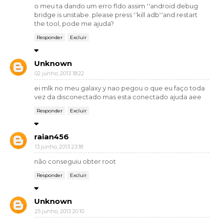
o meu ta dando um erro fldo assim ''android debug
bridge is unstabe. please press ''kill adb''and restart
the tool, pode me ajuda?
Responder
Excluir
Unknown
02 junho, 2013 18:22
ei mlk no meu galaxy y nao pegou o que eu faço toda
vez da disconectado mas esta conectado ajuda aee
Responder
Excluir
raian456
13 junho, 2013 23:18
não conseguiu obter root
Responder
Excluir
Unknown
25 junho, 2013 20:10