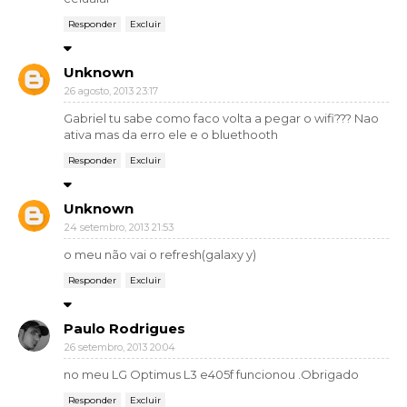
Responder
Excluir
Unknown
26 agosto, 2013 23:17
Gabriel tu sabe como faco volta a pegar o wifi??? Nao
ativa mas da erro ele e o bluethooth
Responder
Excluir
Unknown
24 setembro, 2013 21:53
o meu não vai o refresh(galaxy y)
Responder
Excluir
Paulo Rodrigues
26 setembro, 2013 20:04
no meu LG Optimus L3 e405f funcionou .Obrigado
Responder
Excluir