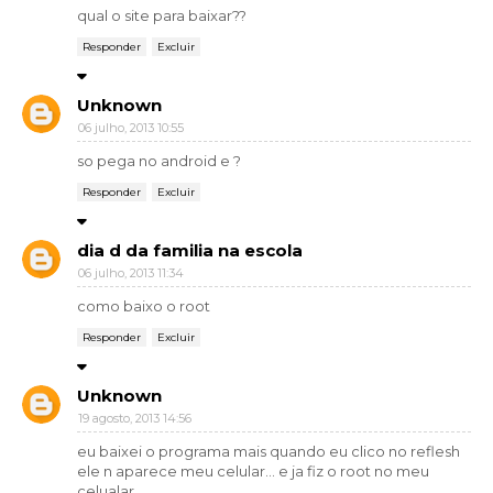
qual o site para baixar??
Responder
Excluir
Unknown
06 julho, 2013 10:55
so pega no android e ?
Responder
Excluir
dia d da familia na escola
06 julho, 2013 11:34
como baixo o root
Responder
Excluir
Unknown
19 agosto, 2013 14:56
eu baixei o programa mais quando eu clico no reflesh
ele n aparece meu celular... e ja fiz o root no meu
celualar