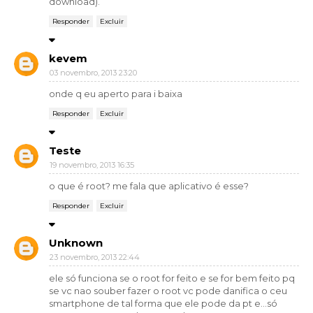
download).
Responder
Excluir
kevem
03 novembro, 2013 23:20
onde q eu aperto para i baixa
Responder
Excluir
Teste
19 novembro, 2013 16:35
o que é root? me fala que aplicativo é esse?
Responder
Excluir
Unknown
23 novembro, 2013 22:44
ele só funciona se o root for feito e se for bem feito pq
se vc nao souber fazer o root vc pode danifica o ceu
smartphone de tal forma que ele pode da pt e...só