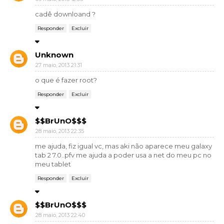
cadê downloand ?
Responder
Excluir
Unknown
27 maio, 2013 21:31
o que é fazer root?
Responder
Excluir
$$BrUnO$$$
28 maio, 2013 22:35
me ajuda, fiz igual vc, mas aki não aparece meu galaxy
tab 2 7.0..pfv me ajuda a poder usa a net do meu pc no
meu tablet
Responder
Excluir
$$BrUnO$$$
28 maio, 2013 22:40