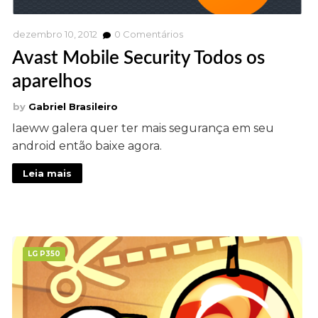
dezembro 10, 2012
0
Comentários
Avast Mobile Security Todos os
aparelhos
Gabriel Brasileiro
Iaeww galera quer ter mais segurança em seu
android então baixe agora.
Leia mais
LG P350