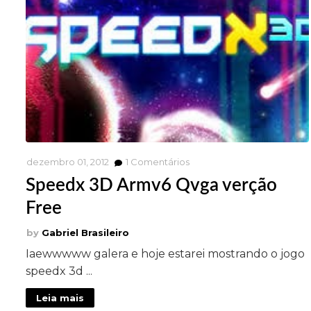
dezembro 01, 2012
1
Comentários
Speedx 3D Armv6 Qvga verção
Free
Gabriel Brasileiro
Iaewwwww galera e hoje estarei mostrando o jogo
speedx 3d ...
Leia mais