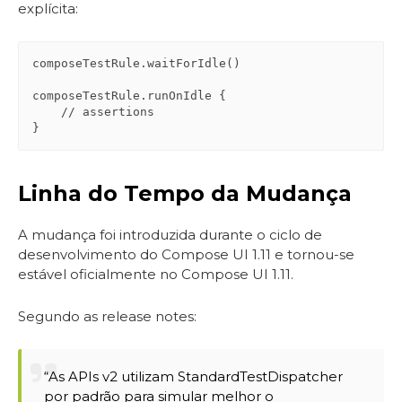
explícita:
composeTestRule.waitForIdle()

composeTestRule.runOnIdle {

    // assertions

}
Linha do Tempo da Mudança
A mudança foi introduzida durante o ciclo de
desenvolvimento do Compose UI 1.11 e tornou-se
estável oficialmente no Compose UI 1.11.
Segundo as release notes:
“As APIs v2 utilizam StandardTestDispatcher
por padrão para simular melhor o