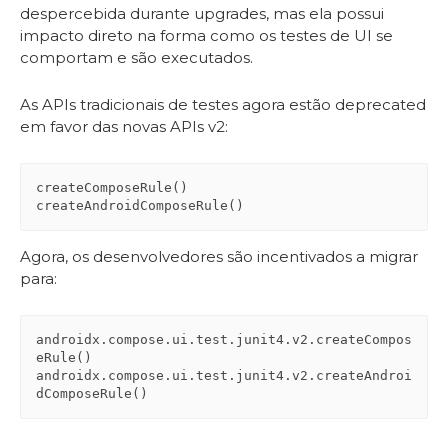
despercebida durante upgrades, mas ela possui
impacto direto na forma como os testes de UI se
comportam e são executados.
As APIs tradicionais de testes agora estão deprecated
em favor das novas APIs v2:
createComposeRule()

createAndroidComposeRule()
Agora, os desenvolvedores são incentivados a migrar
para:
androidx.compose.ui.test.junit4.v2.createCompos
eRule()

androidx.compose.ui.test.junit4.v2.createAndroi
dComposeRule()